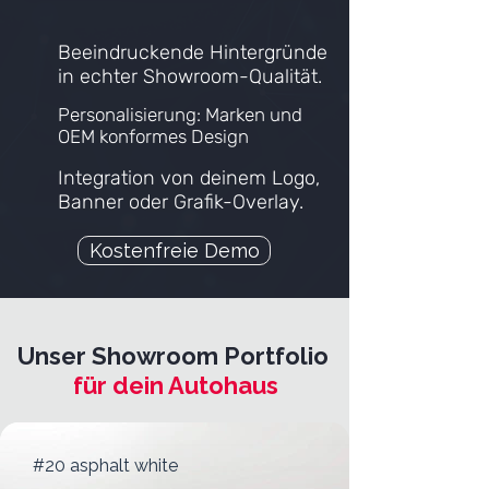
Beeindruckende Hintergründe
in echter Showroom-Qualität.
Personalisierung: Marken und
OEM konformes Design
Integration von deinem Logo,
Banner oder Grafik-Overlay.
Kostenfreie Demo
Unser Showroom Portfolio
für dein Autohaus
#20 asphalt white