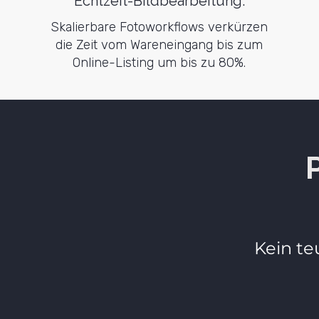
Echtzeit-Bildbearbeitung.
Skalierbare Fotoworkflows verkürzen
die Zeit vom Wareneingang bis zum
Online-Listing um bis zu 80%.
Kein te