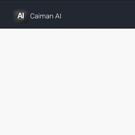
Caiman AI
Caiman 
Professione