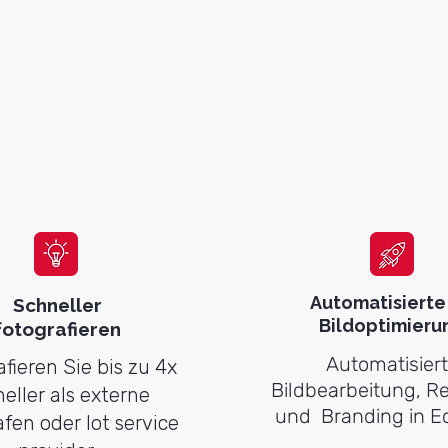
ter Schritt
ss und sorgt
- und
Automatisierte 
Schneller
Bildoptimieru
fotografieren
Automatisier
fieren Sie bis zu 4x
Bildbearbeitung, R
eller als externe
und Branding in Ec
fen oder lot service