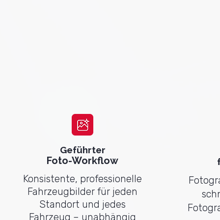
Foto-Workflow leitet Ihre Mitarbei
für Schritt durch den Foto-Proze
stets für optimale
Außen-, Innen
Detailaufnahmen der Fahrzeuge.
Geführter
Foto-Workflow
Konsistente, professionelle
Fotogra
Fahrzeugbilder für jeden
schn
Standort und jedes
Fotogra
Fahrzeug – unabhängig