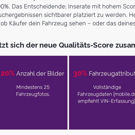
100%. Das Entscheidende: Inserate mit hohem Scor
chergebnissen sichtbarer platziert zu werden. Hei
, ob Käufer dein Fahrzeug sehen – oder das deine
tzt sich der neue Qualitäts-Score zus
20%
30%
Anzahl der Bilder
Fahrzeugattribu
Mindestens 25
Vollständige
Fahrzeugfotos.
Fahrzeugdaten (mobile.d
empfiehlt VIN-Erfassung)