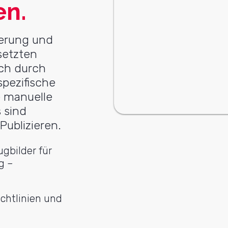
en.
ierung und
setzten
sch durch
pezifische
 manuelle
 sind
Publizieren.
ugbilder für
g –
ichtlinien und