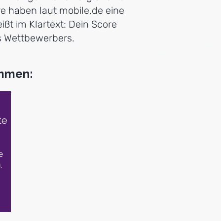
e haben laut mobile.de eine
ßt im Klartext: Dein Score
s Wettbewerbers.
ammen:
te
e
.