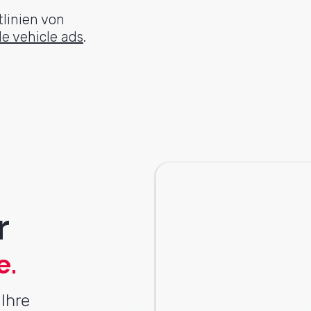
linien von
e vehicle ads
.
r
e.
Ihre