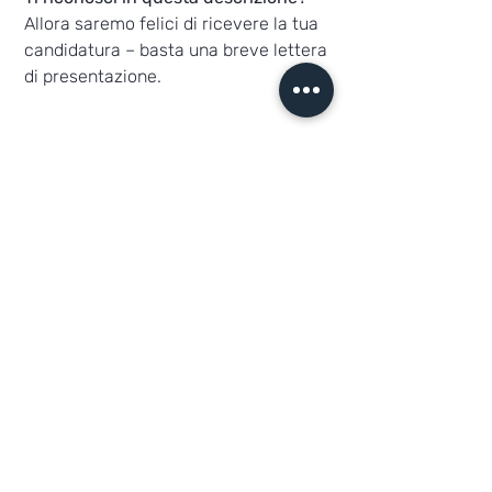
Allora saremo felici di ricevere la tua
candidatura – basta una breve lettera
di presentazione.
Deine Ansprechpartner
Herr Katterfeld
Cargrafixx.de
Alte Mittelhäuser Str. 1 · 99091 Erfurt
Telefon:
+49 361 66011195
E-Mail:
info@cargrafixx.de
Contact support
Contact sales